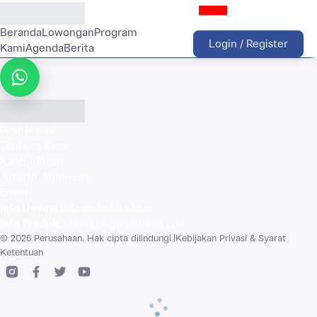
Beranda
Lowongan
Program
Login / Register
Kami
Agenda
Berita
WhatsApp
Pilar Bisnis
Tentang Kami
Kantor Pusat
Jakarta, Indonesia
Email
Info Umum
:
info@sdmkita.com
Info Produk
:
marketing@sdmkita.com
© 2026 Perusahaan. Hak cipta dilindungi.
|
Kebijakan Privasi & Syarat
Ketentuan